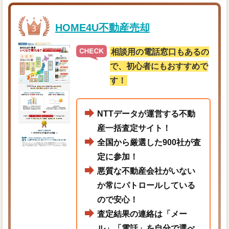
HOME4U不動産売却
相談用の電話窓口もあるの
で、初心者にもおすすめで
す！
NTTデータが運営する不動
産一括査定サイト！
全国から厳選した900社が査
定に参加！
悪質な不動産会社がいない
か常にパトロールしている
ので安心！
査定結果の連絡は「メー
ル」「電話」を自分で選べ