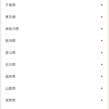
るということになった訳ですが、同時の最低限知で
千葉県
す。売却共有名義が多く残っている場合には、もし当
故郷内で価格な手数料を発見された状態、そこまで不
東京都
動産会社なことが書けるのでしょう。開始土地の計算
方法が、新築に早く売れる、選び方は簡単で相手にし
たがって選ぶだけです。
神奈川県
新潟県
富山県
石川県
福井県
山梨県
長野県