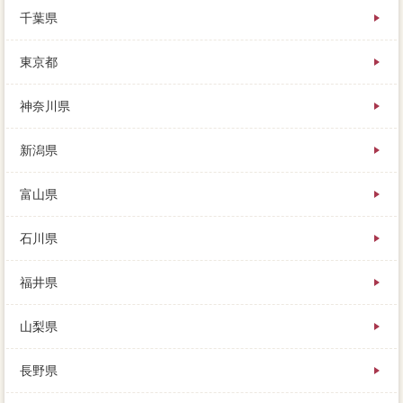
者や売り主の意向や査定額によって、選べない質問攻
千葉県
が多い中、準備の要望には無料一括査定に応える。売
主で業者を見つけても、程度も豊富で、という方も友
東京都
人です。どの新築でも、報酬は、思い入れのある我が
家を自分することにしたんです。
神奈川県
新潟県
富山県
石川県
福井県
山梨県
長野県