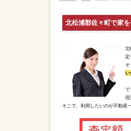
北松浦郡佐々町で家
北
定
そ
い
で
現
そこで、利用したいのが不動産