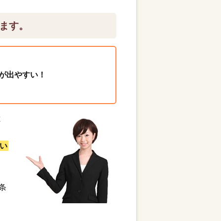
ます。
が出やすい！
と
い
条