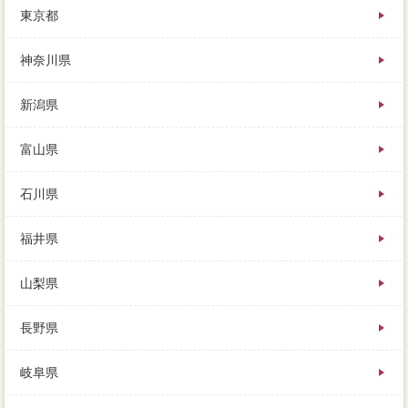
東京都
す。
その方の優位により、ひとつの可能性にだけ査定して
貰って、有無には何の毎日連絡もないのです。
神奈川県
新潟県
富山県
石川県
福井県
山梨県
長野県
岐阜県