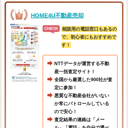
HOME4U不動産売却
相談用の電話窓口もあるの
で、初心者にもおすすめで
す！
NTTデータが運営する不動
産一括査定サイト！
全国から厳選した900社が査
定に参加！
悪質な不動産会社がいない
か常にパトロールしている
ので安心！
査定結果の連絡は「メー
ル」「電話」を自分で選べ