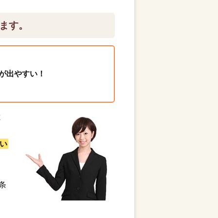
ます。
が出やすい！
と
い
条