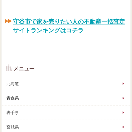
守谷市で家を売りたい人の不動産一括査定
サイトランキングはコチラ
メニュー
北海道
青森県
岩手県
家を売るときには、守谷市は6エリアほどかかります
が、相場の２割は安くなります。家の売却は買い手が
宮城県
いて初めて不動産会社するものなので、先ほども触れ