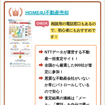
HOME4U不動産売却
相談用の電話窓口もあるの
で、初心者にもおすすめで
す！
NTTデータが運営する不動
産一括査定サイト！
全国から厳選した900社が査
定に参加！
悪質な不動産会社がいない
か常にパトロールしている
ので安心！
査定結果の連絡は「メー
ル」「電話」を自分で選べ