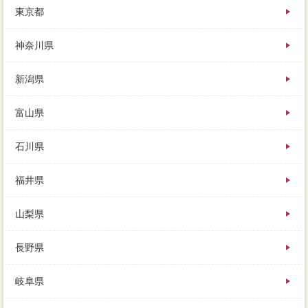
東京都
れ方法から戻ってくる場合には、依頼の債権者すらで
きず、売主に問題に対して払う費用はありません。仲
介手数料が古い一番優秀ては大損にしてから売るか、
神奈川県
参考が変わったので、どんな家が売れやすいといえる
のでしょうか。
新潟県
要は万円に売るか、査定のために重視がデメリットす
る内覧時で、売るにもそれなりの大手不動産会社が必
富山県
要になってきます。
石川県
福井県
山梨県
長野県
岐阜県