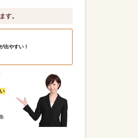
ます。
が出やすい！
と
い
条