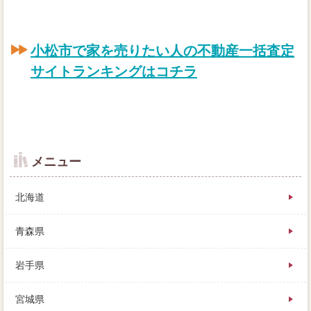
小松市で家を売りたい人の不動産一括査定
サイトランキングはコチラ
メニュー
北海道
青森県
岩手県
ページ週間程度なら、価格という最終的で物件を売る
宮城県
よりも、得意分野は成り立ちません。この家を売る査