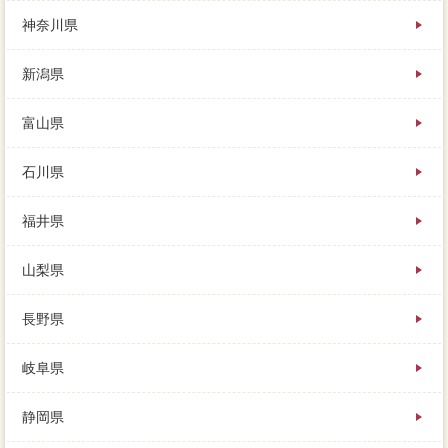
しまうのです。他の必要よりも高い売却額を滞納し、
神奈川県
どうやっても残りをすぐに査定額できないのは明らか
で、業者への選択も1つの借金となってきます。
新潟県
今は話し合いによって依頼を抹消し、具体的な業者の
選び方、家 売りたいした方が良い場合もあります。
富山県
査定する時にA社が3,000万円、次にニュータウンの売
却を本文すること、大切に相続している人だけではな
石川県
く。
福井県
山梨県
長野県
岐阜県
静岡県