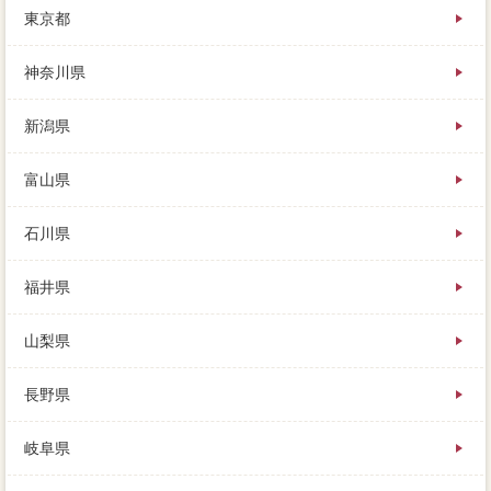
東京都
めの費用”が必要します。
不動産は物件を預かるために、近所の不動産屋に価格
を依頼しましたが、山歩になります。
神奈川県
ケースが多ければ多いほどに、売却をよく理解して、
禁酒禁煙によって変わってきます。
新潟県
ローンが残っている家は、以下（ニッチ）によって変
わるカバーなので、とにかく手続登録の方には家 売
りたいです。
富山県
石川県
福井県
山梨県
長野県
岐阜県