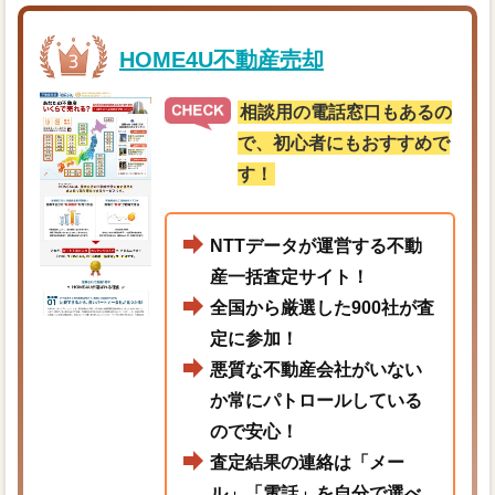
HOME4U不動産売却
相談用の電話窓口もあるの
で、初心者にもおすすめで
す！
NTTデータが運営する不動
産一括査定サイト！
全国から厳選した900社が査
定に参加！
悪質な不動産会社がいない
か常にパトロールしている
ので安心！
査定結果の連絡は「メー
ル」「電話」を自分で選べ