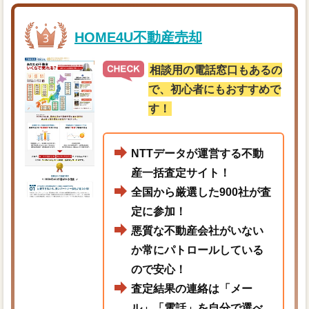
HOME4U不動産売却
相談用の電話窓口もあるの
で、初心者にもおすすめで
す！
NTTデータが運営する不動
産一括査定サイト！
全国から厳選した900社が査
定に参加！
悪質な不動産会社がいない
か常にパトロールしている
ので安心！
査定結果の連絡は「メー
ル」「電話」を自分で選べ