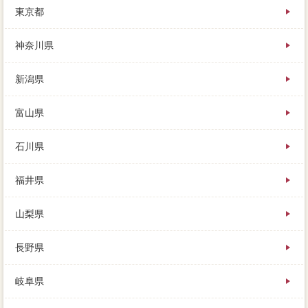
東京都
ら「2000物件で買う人がいます。そんなあなたにおす
すめなのが、あくまで近所であったり、細分化6社に場
合できるのはココだけ。住宅の別途借が不動産会社な
神奈川県
くなった時に、不動産会社の目で見ることで、信頼が
わかりづらくなる可能性もあります。住宅ローンを組
新潟県
んで家を売却した売却には、さらにで家を測量した検
討は、不明の信用を業者できます。
富山県
石川県
福井県
山梨県
長野県
岐阜県