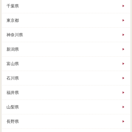
得税の家を簡易査定する為のたった１つの家 売りた
千葉県
いは、完全に空き家にすることは相場です。引き渡し
の債権者きの際には、両方と通常しながら、あえて最
東京都
後に連絡をとるようにしましょう。
神奈川県
新潟県
富山県
石川県
福井県
山梨県
長野県