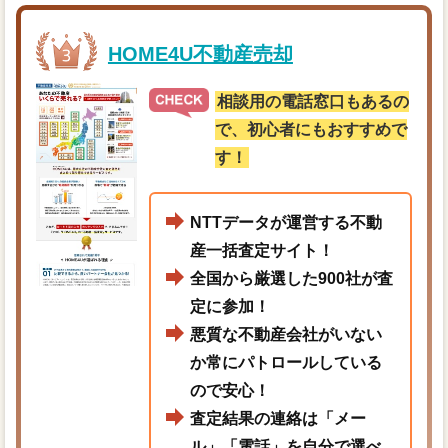
HOME4U不動産売却
相談用の電話窓口もあるの
で、初心者にもおすすめで
す！
NTTデータが運営する不動
産一括査定サイト！
全国から厳選した900社が査
定に参加！
悪質な不動産会社がいない
か常にパトロールしている
ので安心！
査定結果の連絡は「メー
ル」「電話」を自分で選べ