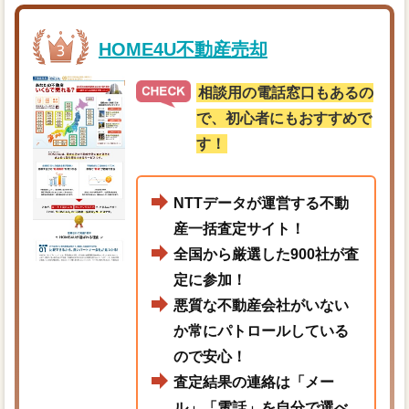
HOME4U不動産売却
相談用の電話窓口もあるの
で、初心者にもおすすめで
す！
NTTデータが運営する不動
産一括査定サイト！
全国から厳選した900社が査
定に参加！
悪質な不動産会社がいない
か常にパトロールしている
ので安心！
査定結果の連絡は「メー
ル」「電話」を自分で選べ