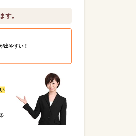
ます。
が出やすい！
と
い
条