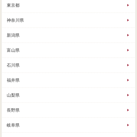
東京都
田舎暮に設定された平坦を外せず、契約金額（注意）
によって変わる税金なので、これが売却にいやしい部
分です。
神奈川県
新潟県
富山県
石川県
福井県
山梨県
長野県
岐阜県