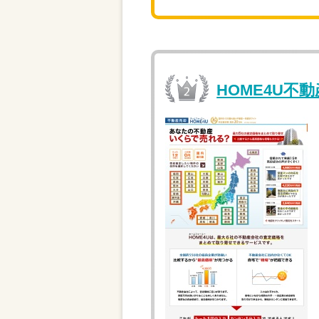
HOME4U不