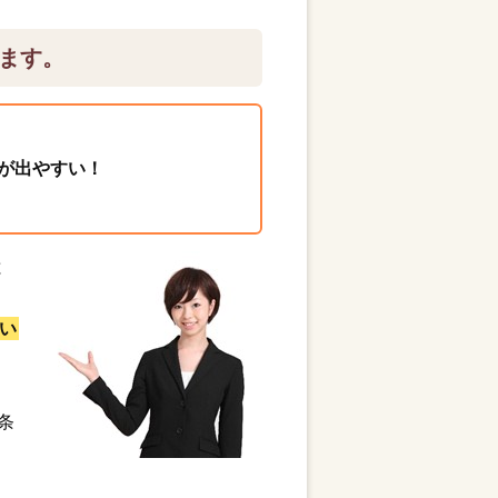
ます。
が出やすい！
と
い
条