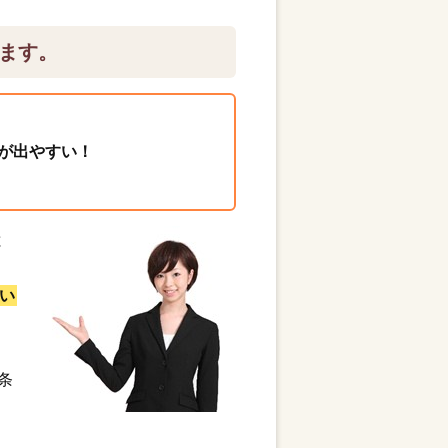
ます。
が出やすい！
と
い
条