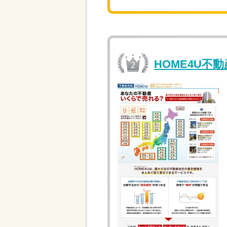
HOME4U不