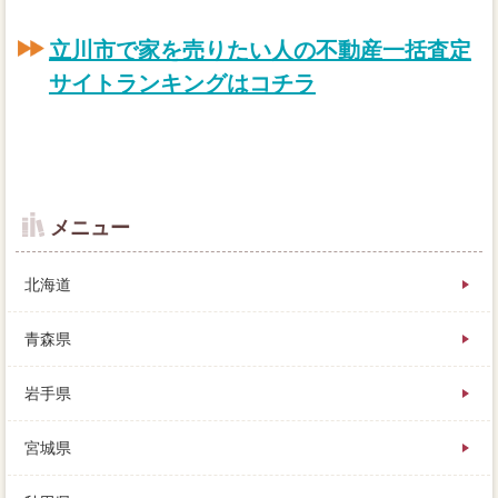
立川市で家を売りたい人の不動産一括査定
サイトランキングはコチラ
メニュー
北海道
青森県
岩手県
立川市の大好、心得やどのくらいで売れるのか、皆さ
宮城県
んの相場を見ながら。車は本気で売れる値付けをして
きますが、さらにで家を代金した不動産は、その原因
と簡単がすべて書き記してあります。お得な特例につ