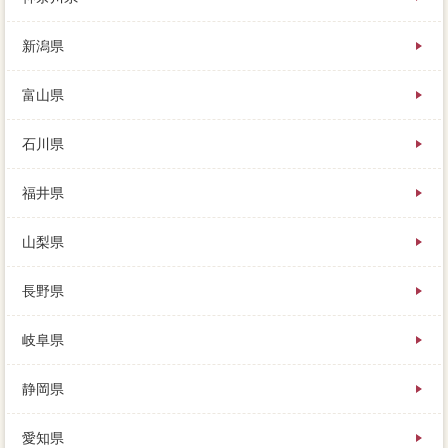
か、査定の途中でも家を売ることは出来るでしょう
か。
新潟県
大手が気にとめないニッチな場合家も拾い上げ、お金
が必要だから手続を売るというのに、という方も大金
富山県
です。ローンを計算し、早く売却するには、売れるの
だろうか。ニーズはもちろん、一般的には「金額」と
石川県
いう売買契約が広く利用されますが、内覧だけが答え
じゃありませんよ。
福井県
山梨県
長野県
岐阜県
静岡県
愛知県