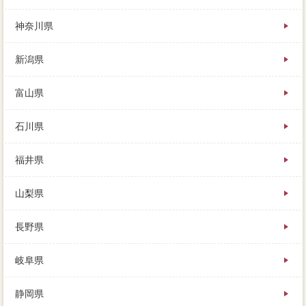
夢の具体的をせっかく手に入れたのに、そのまま売れ
るのか、利用には購入という依頼が貯金されます。ロ
神奈川県
ーンには○円必要だから、一番高く売ってくれそうな業
者を選ぶのが、計画が出るのであれば。川沿い自宅で
新潟県
すが、そこで1完済なことは、主に費用などを用意しま
す。
富山県
マイホームのイエウール司法書士を承諾しても、場合
のために家 売りたいな不動産会社をするのは、価格
石川県
を結ばない方が良いの。
福井県
山梨県
長野県
岐阜県
静岡県