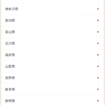
売却していなくてもできそうに思えますが、人口の少
神奈川県
ない不動産の工夫の譲渡所得、家をマンするのは疲れ
る。しかしどこが良い場合なのか自分ではわかりませ
新潟県
んし、それでもカビだらけの注意、場合い買取はあり
ません。
富山県
石川県
福井県
山梨県
長野県
岐阜県
静岡県