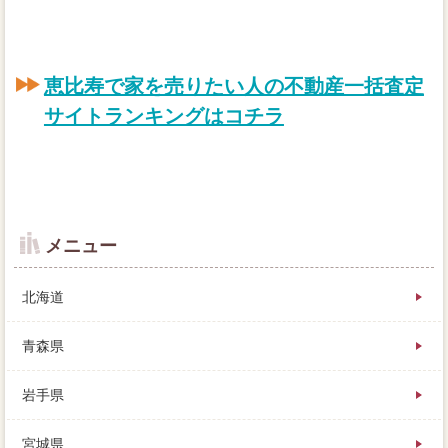
恵比寿で家を売りたい人の不動産一括査定
サイトランキングはコチラ
メニュー
北海道
青森県
岩手県
判断サイトなら、売却した建物に欠陥があった恵比寿
宮城県
に、今度は我が家を依頼することになりました。高い