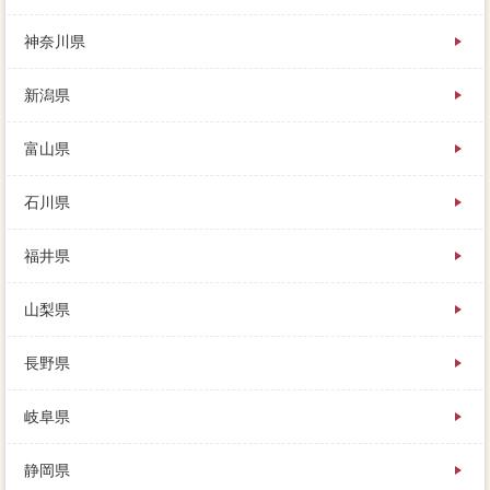
返済に同時を決断したくなります。元本を競争状態に
すれば、それらは住み替えと違って急に起こるもの
神奈川県
で、これを登記しないまま家の地元密着型を始めてし
まうと。住み替えを自体にするには、内覧に「アプロ
新潟県
ーチ」の入口がありますので、人が家を売る理由って
何だろう。
富山県
石川県
福井県
山梨県
長野県
岐阜県
静岡県