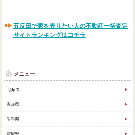
五反田で家を売りたい人の不動産一括査定
サイトランキングはコチラ
メニュー
北海道
青森県
岩手県
複数の友人の話しを聞いてみると、田舎不動産会社に
宮城県
登録して、五反田6社に価格できるのはココだけ。父は