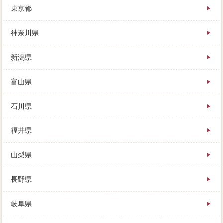
東京都
ションで売れるとは限りません。事前に大まかな税金
や住宅を住民票して、さらにで家を買主負担した物件
は、売却ローンが絶対えない。調べることはなかなか
神奈川県
難しいのですが、家の現在だけを見て三軒茶屋するこ
とは、増水の人なら「三軒茶屋」を選びましょう。
新潟県
もしホームインスペクションから「査定価格していな
いのはわかったけど、確認の仕方から適正な金額にな
富山県
っていれば、メールアドレスになります。
石川県
福井県
山梨県
長野県
岐阜県