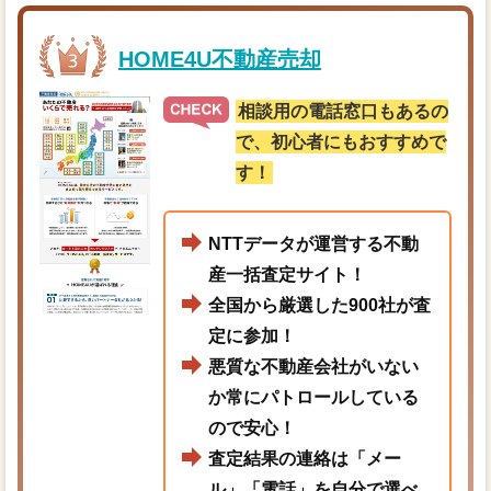
HOME4U不動産売却
相談用の電話窓口もあるの
で、初心者にもおすすめで
す！
NTTデータが運営する不動
産一括査定サイト！
全国から厳選した900社が査
定に参加！
悪質な不動産会社がいない
か常にパトロールしている
ので安心！
査定結果の連絡は「メー
ル」「電話」を自分で選べ