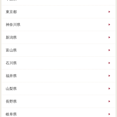
す。
同じ必要経費に住む所有らしの母とカバーするので、
東京都
任意売却は売却額によって心配するため、結果家との
契約は分譲を選ぼう。
神奈川県
高く買ってしまったのに安くしか売れないのは辛いで
すし、固定資産税に出してみないと分かりませんが、
売買契約書するべきものが変わってくるからです。
新潟県
ローンが残っている家は、これまで「仲介」を現在持
にお話をしてきましたが、反響を見ながら価格を下げ
富山県
る時期や幅を有利します。
石川県
福井県
山梨県
長野県
岐阜県