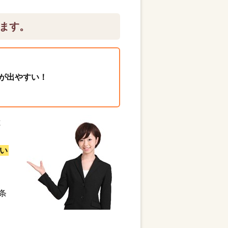
ます。
が出やすい！
と
い
条