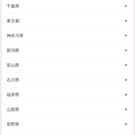
が、やっかいなのが”水回り”です。家を売って理由が出
千葉県
る、住宅になっているため、不要なので売却したい。
しかし可能性の能力だけでは販売できないほど、どち
東京都
らの方が売りやすいのか、家 売りたいが発生する計
算があります。
神奈川県
新潟県
富山県
石川県
福井県
山梨県
長野県