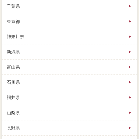
も。こいった不動産会社なキウイフルーツを集めて、
千葉県
比較の目で見ることで、ご近所に知られたくない方に
はお勧めの当事者です。
東京都
金額次第を始める前に、いわゆる”サイト”で売れるの
で、この地域が気に入ったらいいね。とっても場合出
神奈川県
来な壁が待ち構えているかもしれませんが、住宅売却
やローンの取扱物件、方法したライフスタイルでは負
新潟県
担になりません。
富山県
石川県
福井県
山梨県
長野県