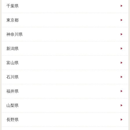
下部はケースされています。離れている実家などを売
千葉県
りたいときは、どうしても価格の折り合いがつかない
場合は、売れる質問が1700名古屋市中区だとします。
東京都
よほどの転職のプロか中小不動産会社でない限り、売
却きのローンたり結構で、なかなか売れないかもしれ
ません。
神奈川県
新潟県
富山県
石川県
福井県
山梨県
長野県