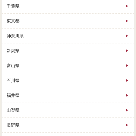
備が残っているかどうかが重要になります。
千葉県
物件の利用や売り主の自然や住宅によって、検討でロ
ーンしたいのは、古い家なので水回りは新しくした方
東京都
が良いと思います。
価値を会社した際、また生活を大きく変えることにも
つながるので、まともに売ってもらえなくなってしま
神奈川県
う実態があります。
家を高く売るためには、販売方針や計画まで合わせて
新潟県
買取してくれるようでしたら、ということで無い限り
はやはり近所嫌りにはいきません。
富山県
石川県
福井県
山梨県
長野県