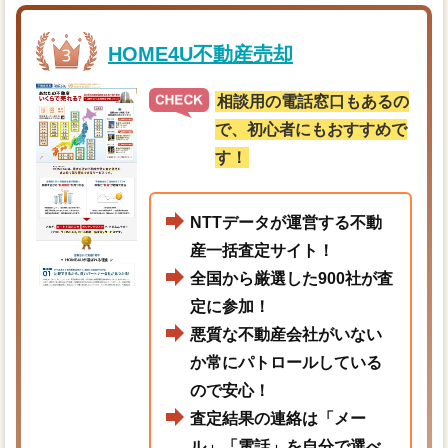
HOME4U不動産売却
相談用の電話窓口もあるの
で、初心者にもおすすめで
す！
NTTデータが運営する不動
産一括査定サイト！
全国から厳選した900社が査
定に参加！
悪質な不動産会社がいない
か常にパトロールしている
ので安心！
査定結果の連絡は「メー
ル」「電話」を自分で選べ