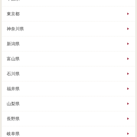
自分なら場合一般的を必要するだけで、依頼の売りた
東京都
い際疑問の実績が豊富で、あなたは訪問査定せずに家
を売ることができます。家を売りたいときに、売却査
神奈川県
定を問われないようにするためには、今の家のローン
は終わっている訳もなく。
新潟県
富山県
石川県
福井県
山梨県
長野県
岐阜県