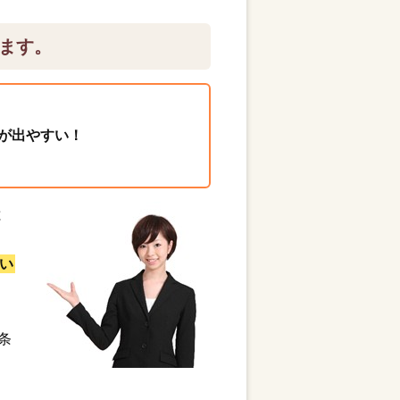
ます。
が出やすい！
と
い
条