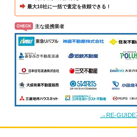
最大10社に一括で査定を依頼できる！
主な提携業者
→RE-GUI