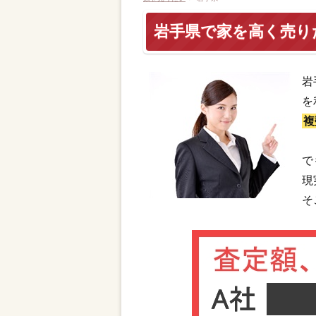
岩手県で家を高く売り
岩
を
複
で
現
そ