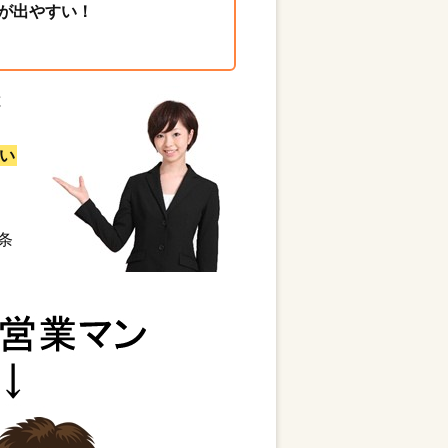
が出やすい！
と
い
条