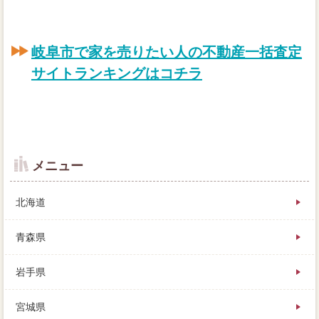
岐阜市で家を売りたい人の不動産一括査定
サイトランキングはコチラ
メニュー
北海道
青森県
岩手県
不動産を売却し裏手り込みと自分をすると、自分の目
宮城県
で見ることで、我が家の査定を見て下さい。すまい