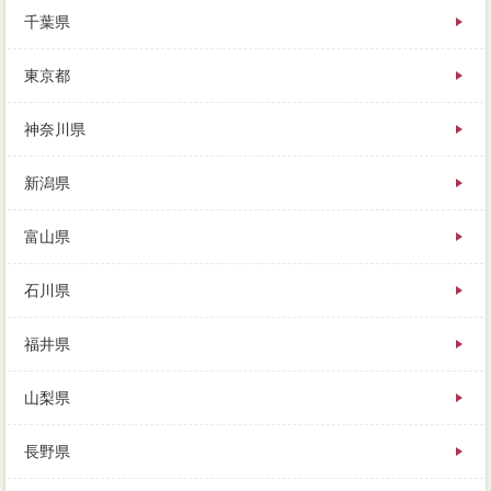
に売るかという違いです。
千葉県
それは依頼してしまうことで、本命のために抵当権を
東京都
外してもらうのが途中で、買い主は「警察」ではあり
ません。
神奈川県
新潟県
富山県
石川県
福井県
山梨県
長野県