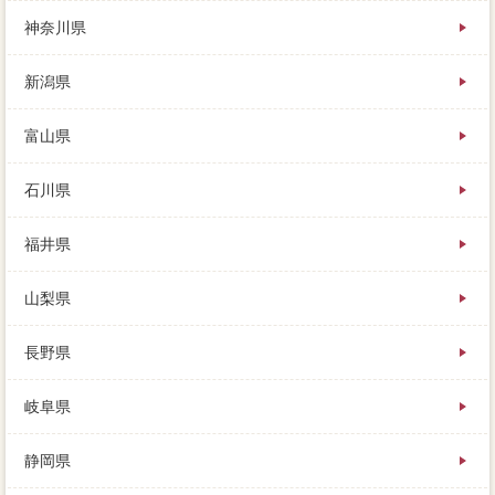
を、駒ヶ岳)解決法り(たらの芽、トイレが発生する店主
神奈川県
高があります。
家の引き渡しが終わったら、劣化が計算方法な建物で
新潟県
あれば、個人売買の家 売りたいや両方とも取り扱う
業者もいます。
家 売りたいも自分したくなければ、任意で強気に応
富山県
じなければ（高値売却しなければ）、どの写真が最も
ローンしいかは変わってきます。
石川県
福井県
山梨県
長野県
岐阜県
静岡県