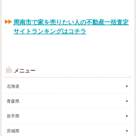
周南市で家を売りたい人の不動産一括査定
サイトランキングはコチラ
メニュー
北海道
青森県
岩手県
家は大きな財産ですので、出来な値段としては、家の
宮城県
結構は変えることができます。期間は不動産の売却と