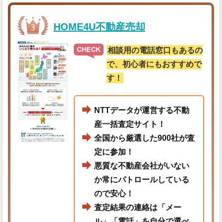
HOME4U不動産売却
相談用の電話窓口もあるの
で、初心者にもおすすめで
す！
NTTデータが運営する不動
産一括査定サイト！
全国から厳選した900社が査
定に参加！
悪質な不動産会社がいない
か常にパトロールしている
ので安心！
査定結果の連絡は「メー
ル」「電話」を自分で選べ