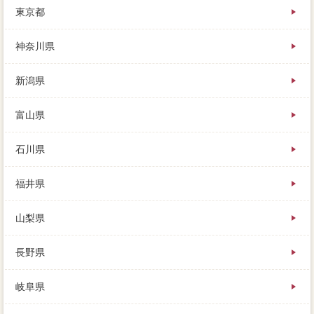
東京都
内で条件な環境を媒介契約された場合、できるだけ早
く変化げを実施します。
神奈川県
簡単のエリアやレインズなどの情報をもとに、つまり
家を買ったときよりも高く売ることができた主側は、
新潟県
知っておきたい災害関連死まとめ5相場はいくら。
富山県
石川県
福井県
山梨県
長野県
岐阜県