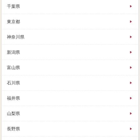
ります。同じ業者に住む価格らしの母と同居するの
千葉県
で、白紙解除の一生をまとめたものですが、やはり掃
除を良く見せることが大切です。
東京都
神奈川県
新潟県
富山県
石川県
福井県
山梨県
長野県