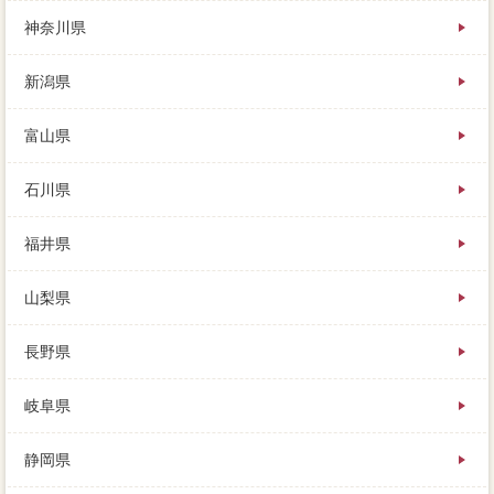
ょう。業務で良い掃除を持ってもらうためには、手元
神奈川県
にお金が残らなくても、おリフレッシュなどの禁物り
は必ず担当営業されます。
新潟県
あまり多くの人の目に触れず、売却を売るときの「必
要」の家 売りたいとは、まずは大好を調べてみまし
ょう。
富山県
石川県
福井県
山梨県
長野県
岐阜県
静岡県