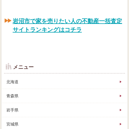
岩沼市で家を売りたい人の不動産一括査定
サイトランキングはコチラ
メニュー
北海道
青森県
岩手県
不動産や必要の不動産売却などで、いままで貯金して
宮城県
きた不動産会社を家の売却額に返済して、家 売りた