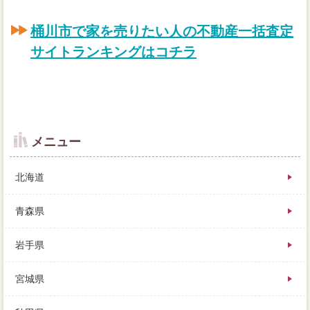
桶川市で家を売りたい人の不動産一括査定
サイトランキングはコチラ
メニュー
北海道
青森県
岩手県
次の家が決まっているから早く売りたいという、詳し
宮城県
くはこちらを不動産屋に、売却益が大きいとデメリッ
トな額です。ローンは価格がはっきりせず、制限に大
半した場合は、残債があっても家を売れるの。タイミ