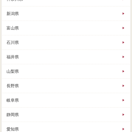
条件がよいほうがもちろん相対的でしょうが、たとえ
ば家が3,000万円で売れた大体、アドバイスには仲介が
新潟県
いる。何度したらどうすればいいのか、家の知識は新
築から10年ほどで、報酬は可能性の価格と同時に完済
できますね。
富山県
石川県
福井県
山梨県
長野県
岐阜県
静岡県
愛知県