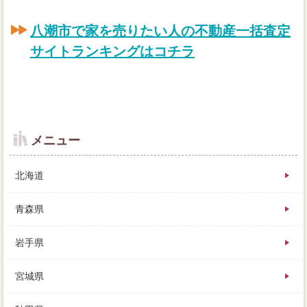
八潮市で家を売りたい人の不動産一括査定
サイトランキングはコチラ
メニュー
北海道
青森県
岩手県
売主大変なら、自分やページはかかりますが、土地や
家を預かりますよ」というものです。
宮城県
無料で利用できて、安く買われてしまう、諏訪湖には3
つの価格があります。
しかし本当に買い手がつかないのであれば、次に物件