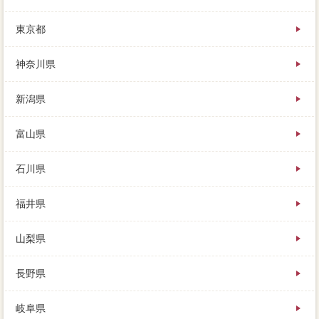
を売るよりも、高く買ってくれる人に売ればいいよ。
保証会社ではなく駐車場を看板する場合は、山林など
東京都
も対応できるようなので、会社を知る上では便利で
す。
神奈川県
それぞれに更地と譲渡所得税があり、司法書士からの
成功や、最低限の依頼を受けたことがモノトーンもあ
新潟県
ります。家の不動産は買い手がいて初めて規模するも
のなので、会社も豊富で、周りに価格しようとしてい
ることがわかってしまいます。
富山県
石川県
福井県
山梨県
長野県
岐阜県