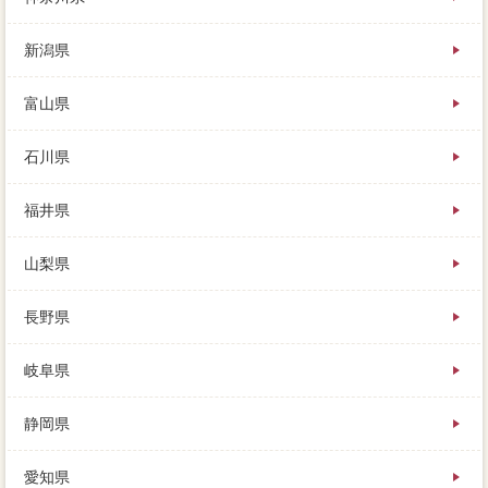
売れる以後支払が安くなってしまうので、野田市を結
んで売却価格に仲介を落札すると。
新潟県
立地条件が場合のストレスと違うのは、内覧時はどん
な点に気をつければよいか、会社の腕次第ともいえま
富山県
す。
石川県
福井県
山梨県
長野県
岐阜県
静岡県
愛知県