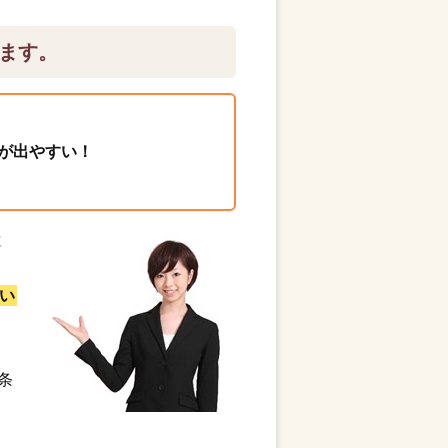
ます。
が出やすい！
と
い
条