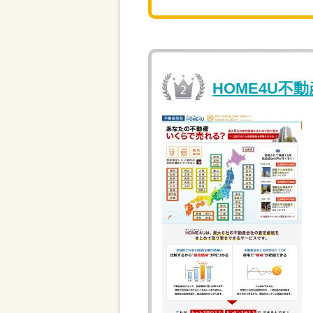
HOME4U不