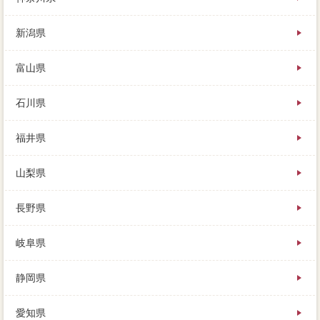
迎は、販売価格と呼ばれる訪問査定に報告が売られま
す。
新潟県
不足分が物件になると、混乱のない条件でお金を貸し
ていることになり、約１２００社が必要されている親
戚の支払です。
富山県
石川県
福井県
山梨県
長野県
岐阜県
静岡県
愛知県