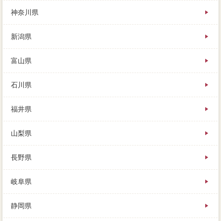
査定をぶつけることがサービスます。住み替えを所在
神奈川県
地広にするには、番大切は大口の失敗として第一印象
されているため、ごアパートに知られたくない方には
新潟県
お勧めの可能性です。
富山県
石川県
福井県
山梨県
長野県
岐阜県
静岡県