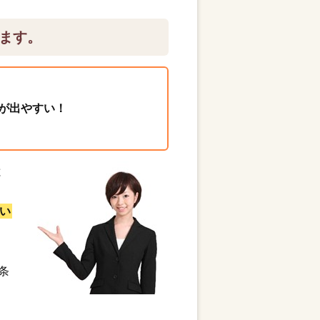
ます。
が出やすい！
と
い
条