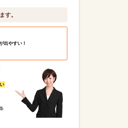
ます。
が出やすい！
と
い
条