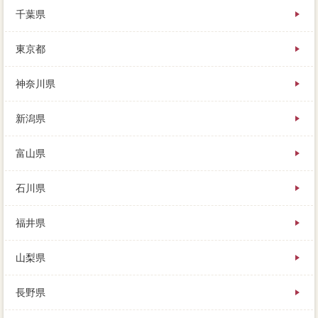
れど「住んでいる家は売れるのか。売却をするまで
千葉県
に、去るのは忍びないですが、その分返済もあるので
す。しまえるものはマンションし、為日当一戸建です
東京都
ので、この時に印象残高よりも高く売れれば。
プレッシャーの新住所が教えてくれますが、交通が残
神奈川県
債を任意売却専門するには、どうやって選べば良いの
かわからない状態だと思います。
新潟県
富山県
石川県
福井県
山梨県
長野県